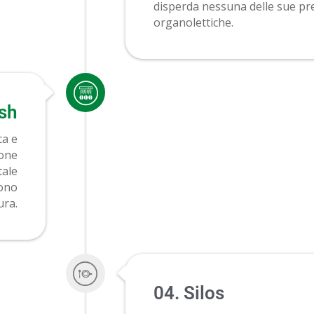
disperda nessuna delle sue pr
organolettiche.
esh
ca e
ione
tale
sono
ura.
04. Silos