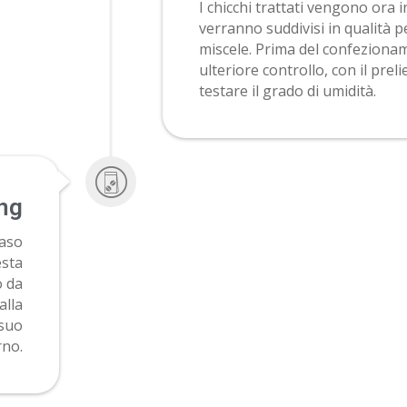
I chicchi trattati vengono ora in
verranno suddivisi in qualità p
miscele. Prima del confeziona
ulteriore controllo, con il prel
testare il grado di umidità.
ng
vaso
esta
o da
alla
 suo
rno.