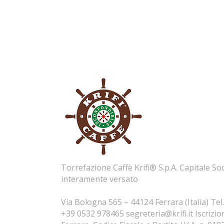
Torrefazione Caffè Krifi® S.p.A. Capitale So
interamente versato
Via Bologna 565 – 44124 Ferrara (Italia) Tel
+39 0532 978465
segreteria@krifi.it
Iscrizio