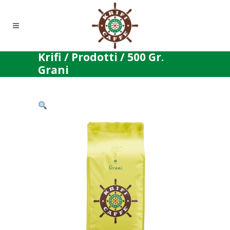
Krifi
/
Prodotti
/
500 Gr.
Grani